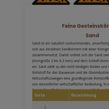
Feine Gesteinskö
Sand
Sand ist ein natürlich vorkommendes, unverfesti
sich aus einzelnen Sandkörnern mit einer Korng
zusammensetzt. Damit ordnet sich der Sand zwi
(Korngröße 2 bis 6,3 mm) und dem Schluff (Kor
ein. Sand zählt zu den nicht bindigen Böden und 
Rohstoff für das Bauwesen und die Glasindustrie d
Wirtschaftszweigen eine grundlegende Rohstoff
von wesentlicher wirtschaftlicher Bedeutung. In er
Baustoff im Tief-, Verkehrswege-, und Erdbau. D
Sorte
Bezeichnung
einen wesentlichen Zuschlagsstoff (Gesteinskörn
Beton und Mörtel dar, der als gut formbare Mass
Fassadenverzierung von Gebäuden verwendet w
1