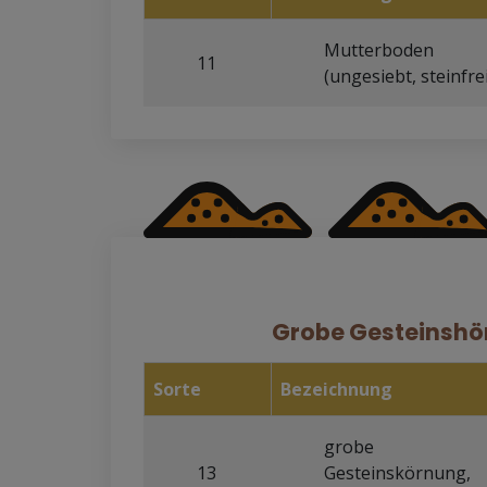
macht. Der Mutterboden bietet eine ausgezeichn
Wachstum von Pflanzen, da er reich an Nährstof
Mutterboden
11
Substanz ist, die für gesunde Pflanzenentwicklung
(ungesiebt, steinfre
Grobe Gesteinshö
Sorte
Bezeichnung
grobe
13
Gesteinskörnung,