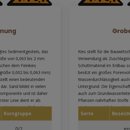
rnung
Grob
gtes Sedimentgestein, das
Kies stellt für die Bauwirts
röße von 0,063 bis 2 mm
Verwendung als Zuschlagsto
schen dem Feinkies
Schüttmaterial im Erdbau so
ngröße 0,002 bis 0,063 mm)
besitzt ein großes Porenvo
stellt einen bedeutenden
Wasserdurchlässigkeit auch 
ar. Sand bildet in vielen
Untergrund. Die Eigenschaf
komponente und ist daher
auch zum Grundwasserleite
ster Linie dient er als
Pflanzen nahrhaften Stoffe 
es Weiteren stellt Sand
wird er nur spärlich von Ve
Korngruppe
Sorte
Bezeic
ung) bei Baustoffen wie
Geologie und Geotechnik n
e, auch für die Innen- und
(gG) 20,0–63,0mm ; Mittelk
ird. Im Bauwesen
unterschieden und vor Ver
0/2
gr