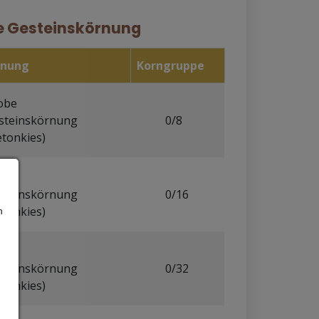
e Gesteinskörnung
hnung
Korngruppe
obe
steinskörnung
0/8
etonkies)
obe
steinskörnung
0/16
etonkies)
h
obe
steinskörnung
0/32
etonkies)