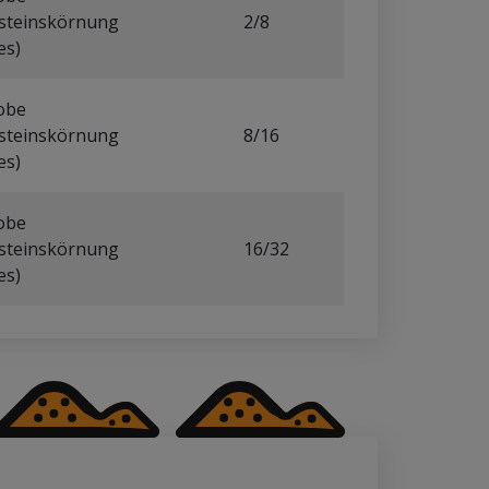
 Spezialzwecke erfolgt ein feineres Sieben. Bei
steinskörnung
2/8
m spricht man von Sand verschiedener Feinheit,
es)
 mm von Steinen. Mittel- und Grobkiese werden
arbrechende Schicht) unterhalb von
obe
, um ein Aufsteigen von Bodenfeuchtigkeit zu
steinskörnung
8/16
Sie hier einen Überblick über die von uns
es)
obe
steinskörnung
16/32
es)