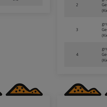
Bruchsande, Brechsande,
gewaschen und getrennt. Für
2
Ge
ist zudem ein Rohstoff für
Kornfraktionen kleiner 2 m
(Ki
bei Kornfraktionen über 63
etwa als Rollierung (kapill
gr
Gründungssohlen eingesetzt
3
Ge
verhindern. In Kürze finden 
(Ki
angebotenen Produkte.
gr
4
Ge
(Ki