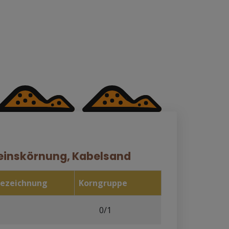
einskörnung, Kabelsand
ezeichnung
Korngruppe
0/1