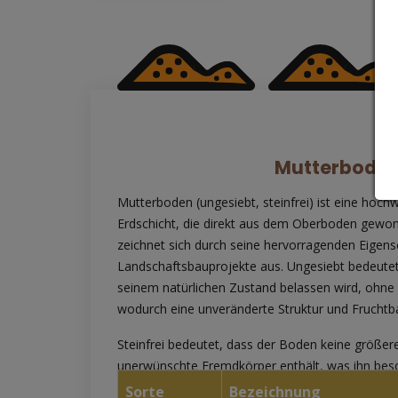
erhält.
Mutterbode
Mutterboden (ungesiebt, steinfrei) ist eine hochw
Erdschicht, die direkt aus dem Oberboden gewo
zeichnet sich durch seine hervorragenden Eigens
Landschaftsbauprojekte aus. Ungesiebt bedeutet
seinem natürlichen Zustand belassen wird, ohne 
wodurch eine unveränderte Struktur und Fruchtbar
Steinfrei bedeutet, dass der Boden keine größer
unerwünschte Fremdkörper enthält, was ihn beso
direkte Nutzung in Pflanzbeeten, Rasenflächen
Sorte
Bezeichnung